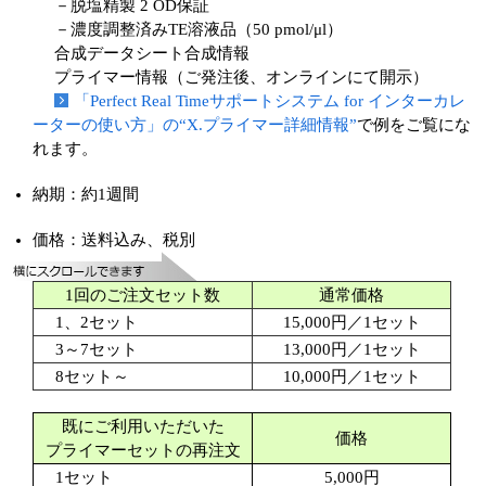
－脱塩精製 2 OD保証
－濃度調整済みTE溶液品（50 pmol/μl）
ユーザーズボイス集
合成データシート合成情報
プライマー情報（ご発注後、オンラインにて開示）
動画ライブラリー
「Perfect Real Timeサポートシステム for インターカレ
ーターの使い方」の“X.プライマー詳細情報”
で例をご覧にな
Q&A
れます。
納期：約1週間
価格：送料込み、税別
1回のご注文セット数
通常価格
1、2セット
15,000円／1セット
3～7セット
13,000円／1セット
8セット～
10,000円／1セット
既にご利用いただいた
価格
プライマーセットの再注文
1セット
5,000円