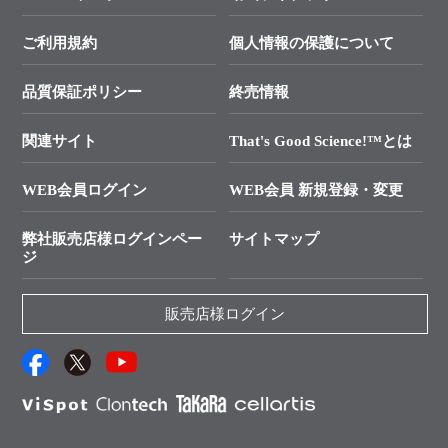
終売製品のお知らせ
幹細胞・再生医療研究ガイド
├ テクニカルサポート 技術相談室
価格改定のご案内
ご利用規約
個人情報の保護について
クローニング実験ガイド
├ リアルタイムPCRサポートライン
学会展示・セミナーのご案内
SMARTer NGSポータルサイト
品質保証ポリシー
終売情報
├ 実験コンシェルジュ
技術セミナーのご案内
In-Fusion Cloning
├ 受託サービスお問い合わせ
プライマー設計
関連サイト
That's Good Science!™とは
タカラバイオ発表文献
└ カスタム製造お問い合わせ
Cut-Site Navigator
WEB会員ログイン
WEB会員 新規登録・変更
制限酵素切断サイトの検索
資料請求 試薬関連
ユーザーズボイス集
弊社販売店様ログインペー
サイトマップ
資料請求 機器関連
ジ
エピジェネティクス実験ガイド
資料請求 受託関連
RNAi実験のススメ
資料請求 核酸抽出・精製カタログ
販売店様ログイン
抗体検索サイト
サンプル請求一覧
ダウンロードサービス
アプリケーションノート
（旧アプリの部屋）