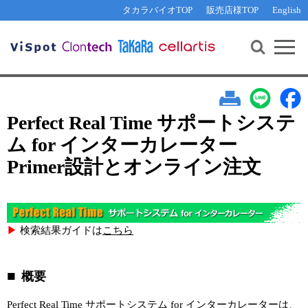
その他 ライセンスに関するご相談
機能解析・サイレンシング
資料請求
お問い合わせ
WEB会員登録
タカラバイオTOP
販売店様TOP
English
遺伝子組換え生物該当製品
Q&A
RNA合成・cDNA合成・クローニング
研究支援ツール
資料請求
制限酵素・電気泳動
Cut-Site Navigator 
制限酵素切断サイトの検索
サンプル請求
抗体・ELISA
In-Fusion Cloning プライマー設計
核酸抽出・精製・標識
Perfect Real Time サポートシステ
抗体検索サイト
ム for インターカレーター
PCR・等温増幅
Primer設計とオンライン注文
リアルタイムPCR
（インターカレーター法）
リアルタイムPCR（qPCR）
プライマー検索・注文
装置・ソフトウェア
リアルタイムPCR
（プローブ法）
プライマー・プローブ検索・注文
サンプル請求
▶
検索結果ガイドは
こちら
機器ソフトウェア・ベクター配列ダウンロード
テクニカルサポートライン
概要
ラーニングセンター
Perfect Real Time サポートシステム for インターカレーターは、