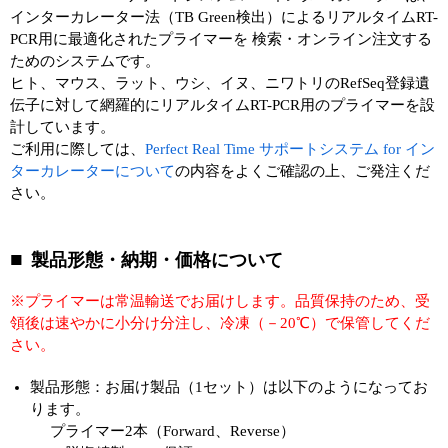
実験ガイド
インターカレーター法（TB Green検出）によるリアルタイムRT-
PCR用に最適化されたプライマーを 検索・オンライン注文する
リアルタイムPCR実験ガイド
ためのシステムです。
ヒト、マウス、ラット、ウシ、イヌ、ニワトリのRefSeq登録遺
遺伝子検査ガイド（食品・水質・家畜他）
伝子に対して網羅的にリアルタイムRT-PCR用のプライマーを設
計しています。
NGSポータルサイト
ご利用に際しては、
Perfect Real Time サポートシステム for イン
ターカレーターについて
の内容をよくご確認の上、ご発注くだ
幹細胞・再生医療研究ガイド
さい。
クローニング実験ガイド
製品形態・納期・価格について
細胞選択ガイド
※プライマーは常温輸送でお届けします。品質保持のため、受
エピジェネティクス実験ガイド
領後は速やかに小分け分注し、冷凍（－20℃）で保管してくだ
さい。
RNAi実験ガイド
製品形態：お届け製品（1セット）は以下のようになってお
アプリケーションノート
ります。
プライマー2本（Forward、Reverse）
プロトコール集