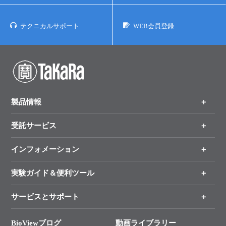
テクニカルサポート
WEB会員登録
製品情報
受託サービス
製品一覧
（分野、カテゴリーから探す）
インフォメーション
オンライン注文
手法から製品を探す
新製品情報
実験ガイド＆便利ツール
キャンペーン
各種ご案内
サービスとサポート
リアルタイムPCR実験のススメ
タカラバイオ各種会員募集のお知らせ
遺伝子による検査のススメ
総合お問い合わせ
BioViewブログ
動画ライブラリー