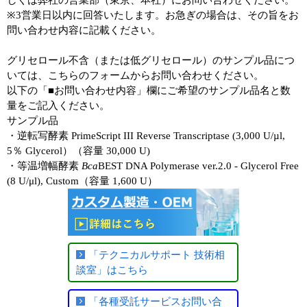
しくは弊社の営業部（東京、本社）にお問い合わせください。
ラーニングセンター
※3営業日以内に回答いたします。お急ぎの場合は、その旨をお
問い合わせ内容に記載ください。
実験ガイド
グリセロール不含（または低グリセロール）のサンプル品につ
リアルタイムPCR実験ガイド
いては、こちらのフォームからお問い合わせください。
以下の「■お問い合わせ内容」欄にご希望のサンプル品名と数
遺伝子検査ガイド（食品・水質・家畜他）
量をご記入ください。
サンプル品
NGSポータルサイト
・逆転写酵素 PrimeScript III Reverse Transcriptase (3,000 U/µl,
5％ Glycerol）（容量 30,000 U)
幹細胞・再生医療研究ガイド
・等温増幅酵素
Bca
BEST DNA Polymerase ver.2.0 - Glycerol Free
(8 U/μl), Custom（容量 1,600 U）
クローニング実験ガイド
細胞選択ガイド
エピジェネティクス実験ガイド
「テクニカルサポート 技術相
談室」はこちら
RNAi実験ガイド
「各種受託サービスお問い合