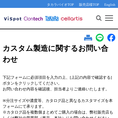
タカラバイオTOP
販売店様TOP
English
その他 ライセンスに関するご相談
資料請求
お問い合わせ
WEB会員登録
機能解析・サイレンシング
遺伝子組換え生物該当製品
Q&A
RNA合成・cDNA合成・クローニング
研究支援ツール
資料請求
制限酵素・電気泳動
Cut-Site Navigator 
制限酵素切断サイトの検索
サンプル請求
抗体・ELISA
In-Fusion Cloning プライマー設計
カスタム製造に関するお問い合
核酸抽出・精製・標識
わせ
抗体検索サイト
PCR・等温増幅
リアルタイムPCR
（インターカレーター法）
プライマー検索・注文
下記フォームに必須項目を入力の上、[上記の内容で確認する]
リアルタイムPCR（qPCR）
ボタンをクリックしてください。
お問い合わせ内容を確認後、担当者よりご連絡いたします。
リアルタイムPCR
装置・ソフトウェア
（プローブ法）
プライマー・プローブ検索・注文
※分注サイズや濃度等、カタログ品と異なるカスタマイズを本
サンプル請求
フォームにて承ります。
機器ソフトウェア・ベクター配列ダウンロード
※カタログ品を複数個まとめてご購入の場合は、弊社販売店も
テクニカルサポートライン