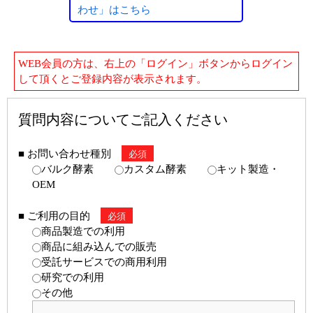
わせ」はこちら
アプリケーションノート
プロトコール集
WEB会員の方は、右上の「ログイン」ボタンからログイン
ユーザーズボイス集
して頂くとご登録内容が表示されます。
動画ライブラリー
質問内容についてご記入ください
Q&A
■ お問い合わせ種別
必須
バルク酵素
カスタム酵素
キット製造・
OEM
■ ご利用の目的
必須
商品製造での利用
商品に組み込んでの販売
受託サービスでの商用利用
研究での利用
その他