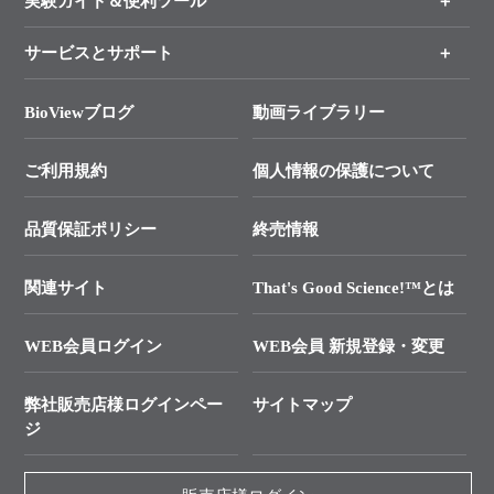
実験ガイド＆便利ツール
キャンペーン
新製品情報
各種ご案内
サービスとサポート
リアルタイムPCR実験のススメ
タカラバイオ各種会員募集のお知らせ
遺伝子による検査のススメ
総合お問い合わせ
BioViewブログ
動画ライブラリー
終売製品のお知らせ
幹細胞・再生医療研究ガイド
├ テクニカルサポート 技術相談室
ご利用規約
個人情報の保護について
価格改定のご案内
クローニング実験ガイド
├ リアルタイムPCRサポートライン
学会展示・セミナーのご案内
品質保証ポリシー
終売情報
SMARTer NGSポータルサイト
├ 実験コンシェルジュ
技術セミナーのご案内
In-Fusion Cloning
├ 受託サービスお問い合わせ
関連サイト
That's Good Science!™とは
プライマー設計
タカラバイオ発表文献
└ カスタム製造お問い合わせ
Cut-Site Navigator
WEB会員ログイン
WEB会員 新規登録・変更
制限酵素切断サイトの検索
資料請求 試薬関連
弊社販売店様ログインペー
サイトマップ
ユーザーズボイス集
資料請求 機器関連
ジ
エピジェネティクス実験ガイド
資料請求 受託関連