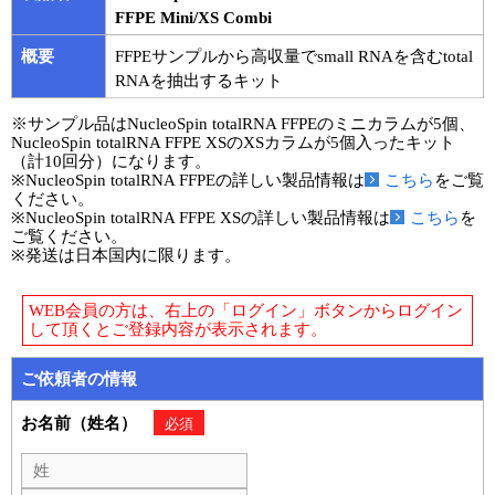
実験ガイド
FFPE Mini/XS Combi
リアルタイムPCR実験ガイド
概要
FFPEサンプルから高収量でsmall RNAを含むtotal
RNAを抽出するキット
遺伝子検査ガイド（食品・水質・家畜他）
※サンプル品はNucleoSpin totalRNA FFPEのミニカラムが5個、
NucleoSpin totalRNA FFPE XSのXSカラムが5個入ったキット
NGSポータルサイト
（計10回分）になります。
※NucleoSpin totalRNA FFPEの詳しい製品情報は
こちら
をご覧
幹細胞・再生医療研究ガイド
ください。
※NucleoSpin totalRNA FFPE XSの詳しい製品情報は
こちら
を
ご覧ください。
クローニング実験ガイド
※発送は日本国内に限ります。
細胞選択ガイド
WEB会員の方は、右上の「ログイン」ボタンからログイン
して頂くとご登録内容が表示されます。
エピジェネティクス実験ガイド
ご依頼者の情報
RNAi実験ガイド
お名前（姓名）
必須
アプリケーションノート
プロトコール集