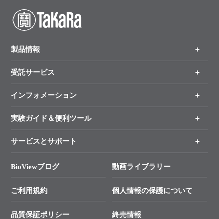
製品情報
受託サービス
製品一覧
（分野、カテゴリーから探す）
インフォメーション
オンライン注文
手法から製品を探す
新製品情報
実験ガイド＆便利ツール
キャンペーン
各種ご案内
サービスとサポート
リアルタイムPCR実験のススメ
タカラバイオ各種会員募集のお知らせ
遺伝子による検査のススメ
総合お問い合わせ
BioViewブログ
動画ライブラリー
終売製品のお知らせ
幹細胞・再生医療研究ガイド
├ テクニカルサポート 技術相談室
価格改定のご案内
ご利用規約
個人情報の保護について
クローニング実験ガイド
├ リアルタイムPCRサポートライン
学会展示・セミナーのご案内
SMARTer NGSポータルサイト
品質保証ポリシー
終売情報
├ 実験コンシェルジュ