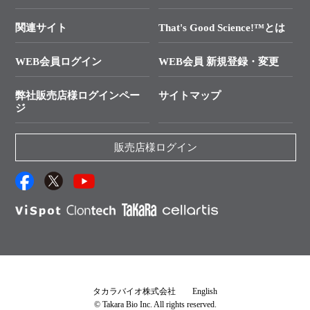
技術セミナーのご案内
In-Fusion Cloning
├ 受託サービスお問い合わせ
プライマー設計
関連サイト
That's Good Science!™とは
タカラバイオ発表文献
└ カスタム製造お問い合わせ
Cut-Site Navigator
WEB会員ログイン
WEB会員 新規登録・変更
制限酵素切断サイトの検索
資料請求 試薬関連
ユーザーズボイス集
弊社販売店様ログインペー
サイトマップ
資料請求 機器関連
ジ
エピジェネティクス実験ガイド
資料請求 受託関連
RNAi実験のススメ
資料請求 核酸抽出・精製カタログ
販売店様ログイン
抗体検索サイト
サンプル請求一覧
ダウンロードサービス
アプリケーションノート
（旧アプリの部屋）
プロトコール集
Q&A
タカラバイオ株式会社
English
© Takara Bio Inc. All rights reserved.
説明書・CoA・SDSを探す