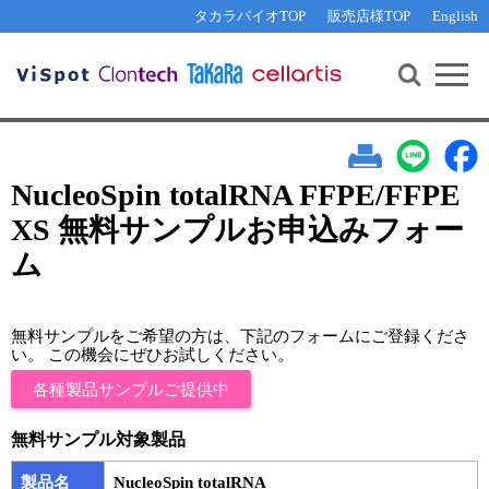
その他 ライセンスに関するご相談
機能解析・サイレンシング
資料請求
お問い合わせ
WEB会員登録
タカラバイオTOP
販売店様TOP
English
遺伝子組換え生物該当製品
Q&A
RNA合成・cDNA合成・クローニング
研究支援ツール
資料請求
制限酵素・電気泳動
Cut-Site Navigator 
制限酵素切断サイトの検索
サンプル請求
抗体・ELISA
In-Fusion Cloning プライマー設計
核酸抽出・精製・標識
NucleoSpin totalRNA FFPE/FFPE
抗体検索サイト
XS 無料サンプルお申込みフォー
PCR・等温増幅
ム
リアルタイムPCR
（インターカレーター法）
リアルタイムPCR（qPCR）
プライマー検索・注文
装置・ソフトウェア
リアルタイムPCR
（プローブ法）
無料サンプルをご希望の方は、下記のフォームにご登録くださ
プライマー・プローブ検索・注文
い。 この機会にぜひお試しください。
サンプル請求
各種製品サンプルご提供中
機器ソフトウェア・ベクター配列ダウンロード
テクニカルサポートライン
無料サンプル対象製品
ラーニングセンター
製品名
NucleoSpin totalRNA