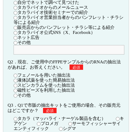
自分でネットで調べて見つけた
タカラバイオからのメールニュース
タカラバイオ技術セミナーでの紹介
タカラバイオ営業担当者からのパンフレット・チラシ
等による紹介
販売店からのパンフレット・チラシ等による紹介
タカラバイオ公式SNS（X、Facebook）
ネット広告
その他
Q2．現在、ご使用中のFFPEサンプルからのRNAの抽出法
があれば、お答えください。
必須
フェノールを用いた抽出法
液体試薬を使った簡易抽出法
スピンカラムを使った抽出法
磁性ビーズを利用した抽出法
その他
Q3．Q1で市販の抽出キットをご使用の場合、その販売元
はどこですか？
必須
タカラ（マッハライ・ナーゲル製品を含む）
キ
アゲン
プロメガ
サーモフィッシャーサイ
エンティフィック
シグマ