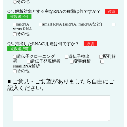
その他
Q4. 解析対象とする主なRNAの種類は何ですか？
必須
複数選択可
mRNA
small RNA (siRNA, miRNAなど)
virus RNA
その他
Q5. 抽出したRNAの用途は何ですか？
必須
複数選択可
遺伝子クローニング
遺伝子検出
配列解
析
遺伝子発現解析
変異解析
smallRNA解析
その他
■ ご意見・ご要望がありましたら自由にご
記入ください。