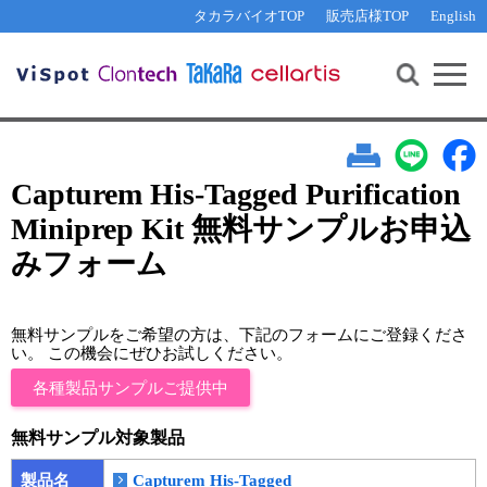
その他 ライセンスに関するご相談
機能解析・サイレンシング
資料請求
お問い合わせ
WEB会員登録
タカラバイオTOP
販売店様TOP
English
遺伝子組換え生物該当製品
Q&A
RNA合成・cDNA合成・クローニング
研究支援ツール
資料請求
制限酵素・電気泳動
Cut-Site Navigator 
制限酵素切断サイトの検索
サンプル請求
抗体・ELISA
In-Fusion Cloning プライマー設計
核酸抽出・精製・標識
Capturem His-Tagged Purification
抗体検索サイト
Miniprep Kit 無料サンプルお申込
PCR・等温増幅
みフォーム
リアルタイムPCR
（インターカレーター法）
リアルタイムPCR（qPCR）
プライマー検索・注文
装置・ソフトウェア
リアルタイムPCR
（プローブ法）
無料サンプルをご希望の方は、下記のフォームにご登録くださ
プライマー・プローブ検索・注文
い。 この機会にぜひお試しください。
サンプル請求
各種製品サンプルご提供中
機器ソフトウェア・ベクター配列ダウンロード
テクニカルサポートライン
無料サンプル対象製品
ラーニングセンター
製品名
Capturem His-Tagged