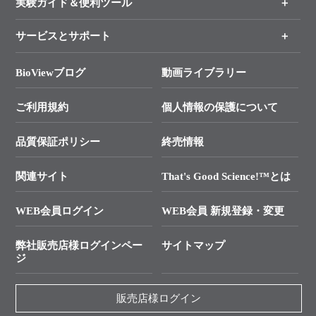
実験ガイド＆便利ツール
キャンペーン
各種ご案内
サービスとサポート
リアルタイムPCR実験のススメ
タカラバイオ各種会員募集のお知らせ
遺伝子による検査のススメ
総合お問い合わせ
BioViewブログ
動画ライブラリー
終売製品のお知らせ
幹細胞・再生医療研究ガイド
├ テクニカルサポート 技術相談室
価格改定のご案内
ご利用規約
個人情報の保護について
クローニング実験ガイド
├ リアルタイムPCRサポートライン
学会展示・セミナーのご案内
SMARTer NGSポータルサイト
品質保証ポリシー
終売情報
├ 実験コンシェルジュ
技術セミナーのご案内
In-Fusion Cloning
├ 受託サービスお問い合わせ
プライマー設計
関連サイト
That's Good Science!™とは
タカラバイオ発表文献
└ カスタム製造お問い合わせ
Cut-Site Navigator
WEB会員ログイン
WEB会員 新規登録・変更
制限酵素切断サイトの検索
資料請求 試薬関連
ユーザーズボイス集
弊社販売店様ログインペー
サイトマップ
資料請求 機器関連
ジ
エピジェネティクス実験ガイド
資料請求 受託関連
RNAi実験のススメ
資料請求 核酸抽出・精製カタログ
販売店様ログイン
抗体検索サイト