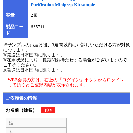
実験ガイド
Purification Miniprep Kit sample
リアルタイムPCR実験ガイド
容量
2回
遺伝子検査ガイド（食品・水質・家畜他）
製品コー
635711
ド
NGSポータルサイト
※サンプルのお届け後、3週間以内にお試しいただける方が対象
になります。
幹細胞・再生医療研究ガイド
※発送は日本国内に限ります。
※在庫状況により、長期間お待たせする場合がございますので
クローニング実験ガイド
ご了承ください。
※発送は日本国内に限ります。
細胞選択ガイド
WEB会員の方は、右上の「ログイン」ボタンからログイン
して頂くとご登録内容が表示されます。
エピジェネティクス実験ガイド
ご依頼者の情報
RNAi実験ガイド
お名前（姓名）
必須
アプリケーションノート
プロトコール集