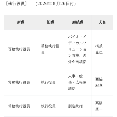
【執行役員】 （2026年６月26日付）
新職
旧職
継続職
氏名
バイオ・メ
ディカルソ
常務執行役
橋爪
専務執行役員
リューショ
員
克仁
ン管掌、渉
外企画統括
人事・総
西脇
常務執行役員
執行役員
務・広報IR
紀孝
統括
髙橋
常務執行役員
執行役員
製造統括
秀一