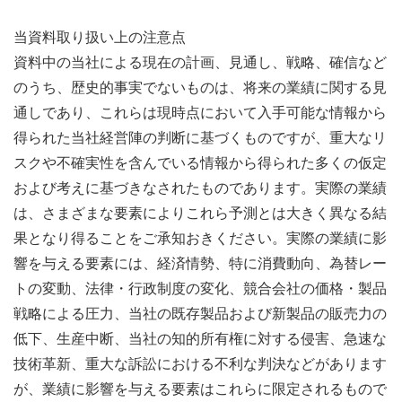
当資料取り扱い上の注意点
資料中の当社による現在の計画、見通し、戦略、確信など
のうち、歴史的事実でないものは、将来の業績に関する見
通しであり、これらは現時点において入手可能な情報から
得られた当社経営陣の判断に基づくものですが、重大なリ
スクや不確実性を含んでいる情報から得られた多くの仮定
および考えに基づきなされたものであります。実際の業績
は、さまざまな要素によりこれら予測とは大きく異なる結
果となり得ることをご承知おきください。実際の業績に影
響を与える要素には、経済情勢、特に消費動向、為替レー
トの変動、法律・行政制度の変化、競合会社の価格・製品
戦略による圧力、当社の既存製品および新製品の販売力の
低下、生産中断、当社の知的所有権に対する侵害、急速な
技術革新、重大な訴訟における不利な判決などがあります
が、業績に影響を与える要素はこれらに限定されるもので