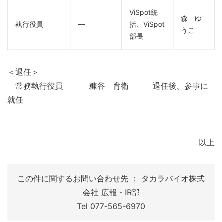
ViSpot統
森 ゆ
執行役員
―
括、ViSpot
うこ
部長
＜退任＞
常務執行役員 糠谷 育衛 退任後、参事に
就任
以上
この件に関するお問い合わせ先 ： タカラバイオ株式
会社 広報・IR部
Tel 077-565-6970