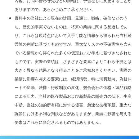
内容、お問い合わせ先などの情報は、予告なしに変更することが
ありますので、あらかじめご了承ください。
資料中の当社による現在の計画、見通し、戦略、確信などのう
ち、歴史的事実でないものは、将来の業績に関する見通しであ
り、これらは現時点において入手可能な情報から得られた当社経
営陣の判断に基づくものですが、重大なリスクや不確実性を含ん
でいる情報から得られた多くの仮定および考えに基づきなされた
ものです。実際の業績は、さまざまな要素によりこれら予測とは
大きく異なる結果となり得ることをご承知おきください。実際の
業績に影響を与える要素には、経済情勢、特に消費動向、為替レ
ートの変動、法律・行政制度の変化、競合会社の価格・製品戦略
による圧力、当社の既存製品および新製品の販売力の低下、生産
中断、当社の知的所有権に対する侵害、急速な技術革新、重大な
訴訟における不利な判決などがありますが、業績に影響を与える
要素はこれらに限定されるものではありません。