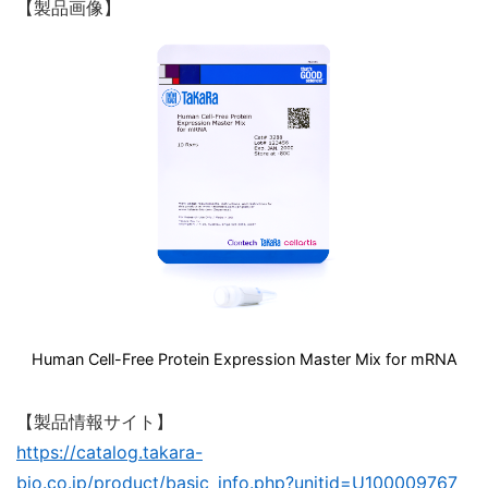
【製品画像】
Human Cell-Free Protein Expression Master Mix for mRNA
【製品情報サイト】
https://catalog.takara-
bio.co.jp/product/basic_info.php?unitid=U100009767