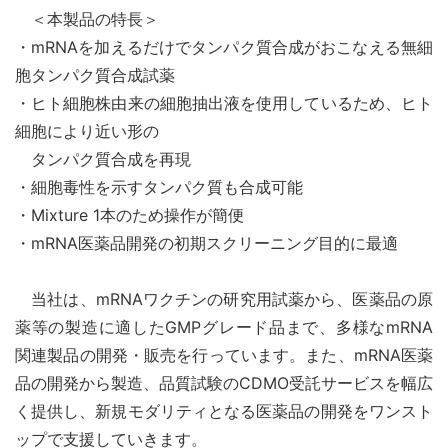
＜本製品の特長＞
・mRNAを加えるだけでタンパク質合成がおこなえる無細
胞タンパク質合成試薬
・ヒト細胞株由来の細胞抽出液を使用しているため、ヒト
細胞により近い形の
タンパク質合成を再現
・細胞毒性を示すタンパク質も合成可能
・Mixture 1本のため操作が簡便
・mRNA医薬品開発の初期スクリーニング目的に最適
当社は、mRNAワクチンの研究用試薬から、医薬品の原
薬等の製造に適したGMPグレード品まで、多様なmRNA
関連製品の開発・販売を行っています。また、mRNA医薬
品の開発から製造、品質試験のCDMO受託サービスを幅広
く提供し、新規モダリティとなる医薬品の開発をワンスト
ップで支援していきます。