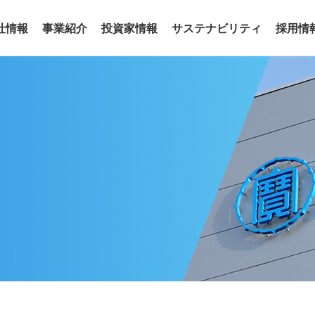
社情報
事業紹介
投資家情報
サステナビリティ
採用情
事業
わせ
リアリティ
沿革
役員
サステナビリティトピックス
電子公告
グループ会社
サステナ
ア