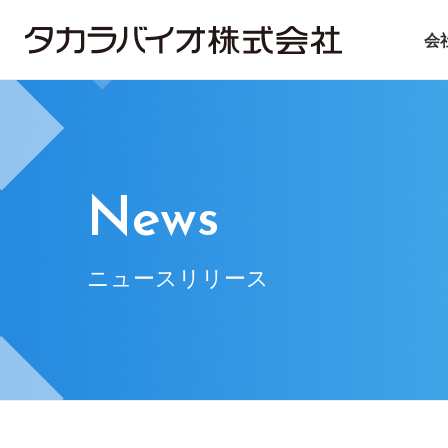
会
タカラバイオについて
タカラバイオグループの
投資家情報
サステナビリティ
ごあいさつ
試薬・機器
IRライブラリ
ニュース＆トピックス
会社概要
CDMO
IRニュース
基本方針
遺伝子医療
企業理念
IRお問い合
マテ
News
ニュースリリース