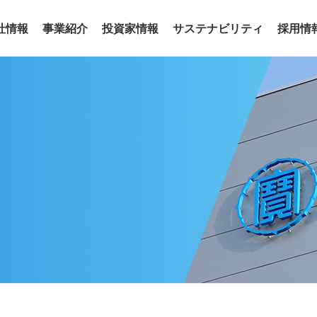
社情報
事業紹介
投資家情報
サステナビリティ
採用情
事業
わせ
リアリティ
沿革
役員
サステナビリティトピックス
電子公告
グループ会社
サステナ
ア