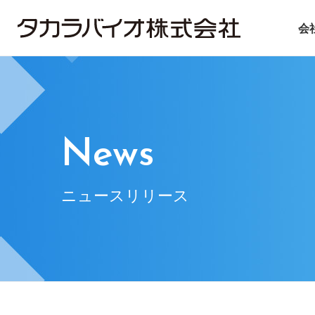
会
タカラバイオについて
タカラバイオグループの
投資家情報
サステナビリティ
ごあいさつ
試薬・機器
IRライブラリ
ニュース＆トピックス
会社概要
CDMO
IRニュース
基本方針
遺伝子医療
企業理念
IRお問い合
マテ
News
ニュースリリース