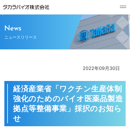
News
ニュースリリース
2022年09月30日
経済産業省「ワクチン生産体制
強化のためのバイオ医薬品製造
拠点等整備事業」採択のお知ら
せ