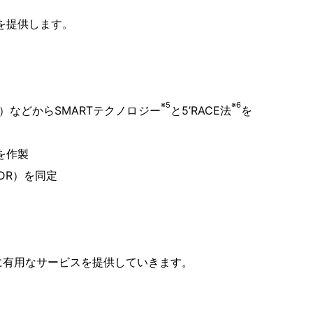
を提供します。
※5
※6
000個）などからSMARTテクノロジー
と5’RACE法
を
を作製
CDR）を同定
に有用なサービスを提供していきます。