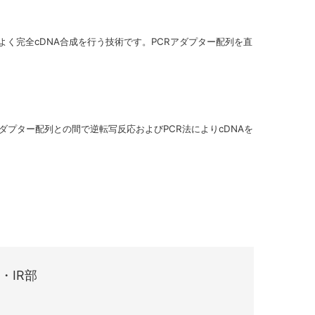
く完全cDNA合成を行う技術です。PCRアダプター配列を直
ダプター配列との間で逆転写反応およびPCR法によりcDNAを
・IR部