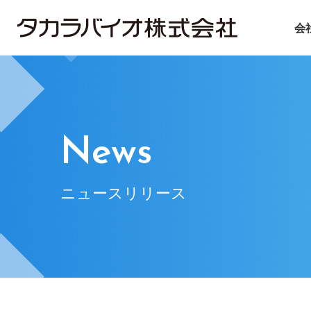
会
タカラバイオについて
タカラバイオグループの
投資家情報
サステナビリティ
ごあいさつ
試薬・機器
IRライブラリ
ニュース＆トピックス
会社概要
CDMO
IRニュース
基本方針
遺伝子医療
企業理念
IRお問い合
マテ
News
ニュースリリース