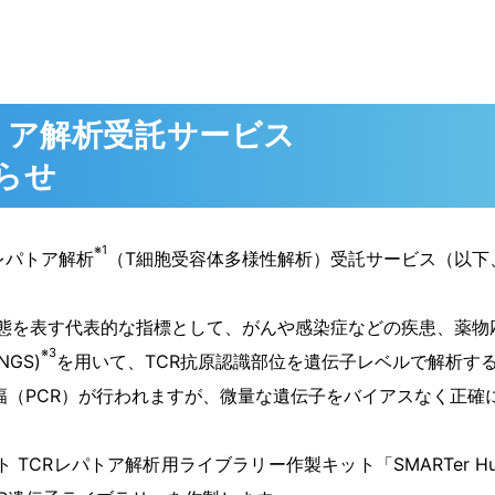
トア解析受託サービス
らせ
※1
レパトア解析
（T細胞受容体多様性解析）受託サービス（以下
態を表す代表的な指標として、がんや感染症などの疾患、薬物
※3
GS)
を用いて、TCR抗原認識部位を遺伝子レベルで解析す
幅（PCR）が行われますが、微量な遺伝子をバイアスなく正確
トア解析用ライブラリー作製キット「SMARTer Human TCR a