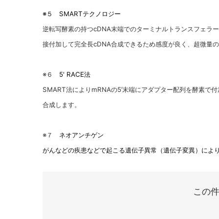
※５ SMARTテクノロジー
逆転写酵素の持つcDNA末端でのターミナルトランスフェラー
接付加して完全長cDNA合成できるため感度が良く、超微量
※６
5' RACE
法
SMART
法によりmRNAの5’末端にアダプター配列を酵素で
合成します。
※７
ネオアンチゲン
がんなどの疾患などで起こる遺伝子異常（遺伝子変異）によ
この件