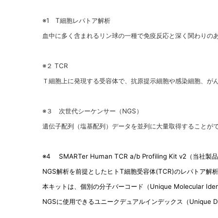
※1 T細胞レパトア解析
血中に多く含まれるリン球の一種で免疫反応と深く関わりのあ
※２ TCR
Ｔ細胞上に発現する受容体で、抗原提示細胞や感染細胞、が
※３ 次世代シーケンサー（NGS）
遺伝子配列（塩基配列）データを並列に大量取得することが
※4 SMARTer Human TCR a/b Profiling Kit v2（当
NGS
解析を前提としたヒトT細胞受容体(TCR)のレパトア解析
本キットは、個別の分子バーコード（Unique Molecular
NGSに使用できるユニークデュアルインデックス（Unique 