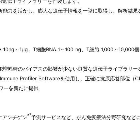
R遺伝子ライブラリーを作製します。
析能力を活かし、膨大な遺伝子情報を
一挙に取得し、解析結果
0ng～1μg、T細胞RNA 1～100 ng、T細胞 1,000～10,
CR増幅時のバイアスの影響が少ない良質な遺伝子ライブラリー
mmune Profiler Softwareを使用し、正確に抗原応答部位（
ワーを新たに提供
※7
オアンチゲン
予測サービスなど、がん免疫療法分野研究など