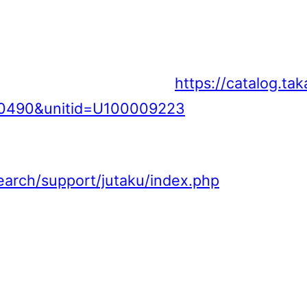
https://catalog.tak
0490&unitid=U100009223
】
search/support/jutaku/index.php