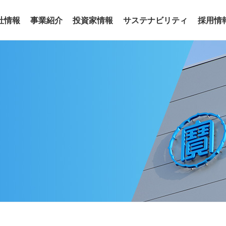
社情報
事業紹介
投資家情報
サステナビリティ
採用情
事業
わせ
リアリティ
沿革
役員
サステナビリティトピックス
電子公告
グループ会社
サステナ
ア