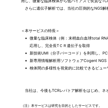
用し、微量な臨床検体から低バイアスで良質なTC
さらに遺伝子解析では、当社の圧倒的なNGS解
＜本サービスの特長＞
微量な臨床検体（例：末梢血白血球total RNA 1
応用し、完全長TＣＲ遺伝子を取得
新技術UMI（分子バーコード）を利用し、P
新専用情報解析用ソフトウェアCogent NGS I
検体間の多様性を視覚的に比較できるビュー
当社は、今後もTCRレパトア解析をはじめ、ネ
（注）本サービスは研究を目的としたサービスです。