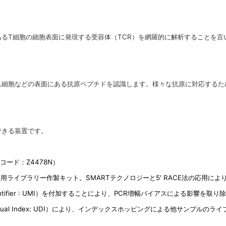
るT細胞の細胞表面に発現する受容体（TCR）を網羅的に解析することを言
ん細胞などの表面にある抗原ペプチドを認識します。様々な抗原に対応するた
できる装置です。
社製品コード：Z4478N）
用ライブラリー作製キット。SMARTテクノロジーと5' RACE法の応用によ
 Identifier : UMI）を付加することにより、PCR増幅バイアスによる影
Dual Index: UDI）により、インデックスホッピングによる他サンプル