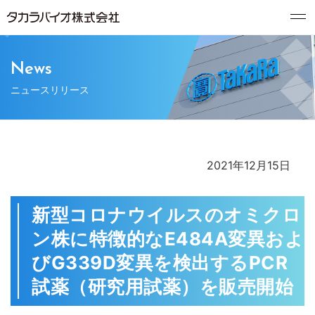
News
ニュースリリース
2021年12月15日
新型コロナウイルスのオミクロ
ン株に特徴的なE484A変異およ
びG339D変異を検出するPCR
試薬（研究用試薬）を販売開始