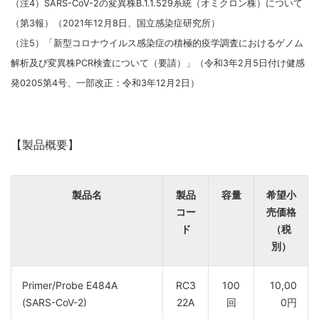
（注4）SARS-CoV-2の変異株B.1.1.529系統（オミクロン株）について
（第3報）（2021年12月8日、国立感染症研究所）
（注5）「新型コロナウイルス感染症の積極的疫学調査におけるゲノム
解析及び変異株PCR検査について（要請）」（令和3年2月5日付け健感
発0205第4号、一部改正：令和3年12月2日）
【製品概要】
製品名
製品
容量
希望小
コー
売価格
ド
（税
別）
Primer/Probe E484A
RC3
100
10,00
(SARS-CoV-2)
22A
回
0円