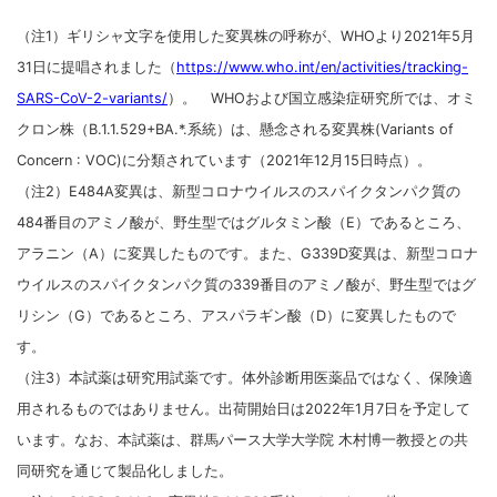
（注1）ギリシャ文字を使用した変異株の呼称が、WHOより2021年5月
31日に提唱されました（
https://www.who.int/en/activities/tracking-
SARS-CoV-2-variants/
）。 WHOおよび国立感染症研究所では、オミ
クロン株（B.1.1.529+BA.*.系統）は、懸念される変異株(Variants of
Concern : VOC)に分類されています（2021年12月15日時点）。
（注2）E484A変異は、新型コロナウイルスのスパイクタンパク質の
484番目のアミノ酸が、野生型ではグルタミン酸（E）であるところ、
アラニン（A）に変異したものです。また、G339D変異は、新型コロナ
ウイルスのスパイクタンパク質の339番目のアミノ酸が、野生型ではグ
リシン（G）であるところ、アスパラギン酸（D）に変異したもので
す。
（注3）本試薬は研究用試薬です。体外診断用医薬品ではなく、保険適
用されるものではありません。出荷開始日は2022年1月7日を予定して
います。なお、本試薬は、群馬パース大学大学院 木村博一教授との共
同研究を通じて製品化しました。