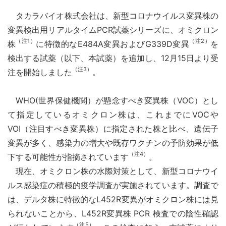
タカラバイオ株式会社は、新型コロナウイルス変異株の
変異検出用リアルタイムPCR試薬シリーズに、オミクロン
（注1）
（注2）
株
に特徴的なE484A変異およびG339D変異
を
検出する試薬（以下、本試薬）を追加し、12月15日より受
（注3）
注を開始しました
。
WHO(世界保健機関）が懸念すべき変異株（VOC）とし
て指定しているオミクロン株は、これまでにVOCや
VOI（注目すべき変異株）に指定された株と比べ、遺伝子
変異が多く、感染力の増大や既存ワクチンの予防効果が低
（注4）
下する可能性が指摘されています
。
現在、オミクロン株の水際対策として、新型コロナウイ
ルス感染症の積極的疫学調査が実施されています。調査で
は、デルタ株に特徴的なL452R変異がオミクロン株には見
られないことから、L452R変異株 PCR 検査での陰性確認
（注5）