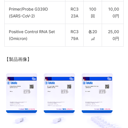
Primer/Probe G339D
RC3
100
10,00
(SARS-CoV-2)
23A
回
0円
Positive Control RNA Set
RC3
各20
25,00
(Omicron)
79A
㎕
0円
【製品画像】