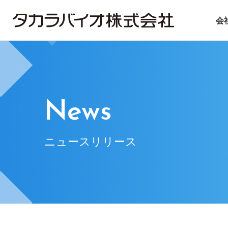
会
タカラバイオについて
タカラバイオグループの
投資家情報
サステナビリティ
ごあいさつ
試薬・機器
IRライブラリ
ニュース＆トピックス
会社概要
CDMO
IRニュース
基本方針
遺伝子医療
企業理念
IRお問い合
マテ
News
ニュースリリース