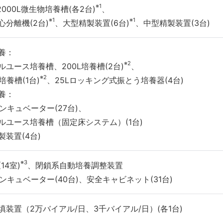
※1
2000L微生物培養槽(各2台)
、
※1
※1
心分離機(2台)
、大型精製装置(6台)
、中型精製装置(3台)
養：
※2
ルユース培養槽、200L培養槽(2台)
、
※2
L培養槽(1台)
、25Lロッキング式振とう培養器(4台)
養：
インキュベーター(27台)、
ルユース培養槽（固定床システム）(1台)
製装置(4台)
※3
14室)
、閉鎖系自動培養調整装置
インキュベーター(40台)、安全キャビネット(31台)
填装置（2万バイアル/日、3千バイアル/日）(各1台)