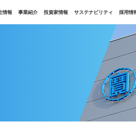
社情報
事業紹介
投資家情報
サステナビリティ
採用情
事業
わせ
リアリティ
沿革
役員
サステナビリティトピックス
電子公告
グループ会社
サステナ
ア