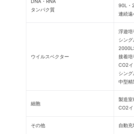
DNA・RNA
90L・
タンパク質
連続遠
浮遊培
シング
2000
ウイルスベクター
接着培
CO2
シング
中型精
製造室(
細胞
CO2
その他
自動充