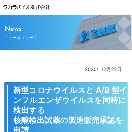
News
ニュースリリース
2020年12月22日
新型コロナウイルスと A/B 型イ
ンフルエンザウイルスを同時に
検出する
核酸検出試薬の製造販売承認を
申請