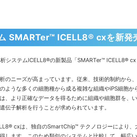
ARTer™ ICELL8® cxを新発
ムICELL8®の新製品「SMARTer™ ICELL8® 
析のニーズが高まっています。従来、技術的制約から、
のような多くの細胞種から成る複雑な組織やiPS細胞か
は、より正確なデータを得るために組織や細胞群を、い
遺伝子解析を行うことが求められています。
ELL8® cxは、独自のSmartChip™ テクノロジー
得します。このため類似のシステムと比較して、幅広