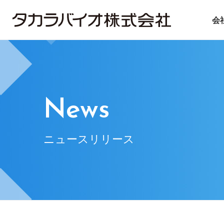
会
タカラバイオについて
タカラバイオグループの
投資家情報
サステナビリティ
ごあいさつ
試薬・機器
IRライブラリ
ニュース＆トピックス
会社概要
CDMO
IRニュース
基本方針
遺伝子医療
企業理念
IRお問い合
マテ
News
ニュースリリース