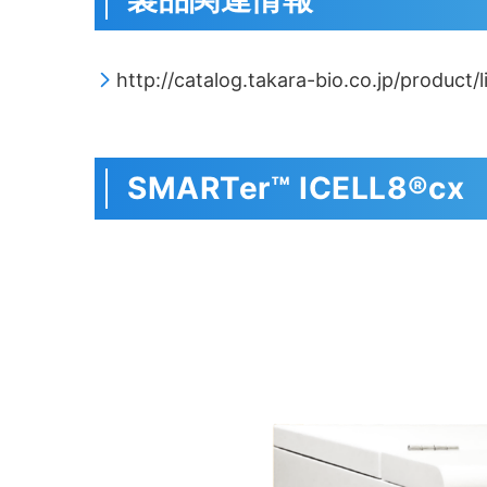
http://catalog.takara-bio.co.jp/product
SMARTer™ ICELL8®cx