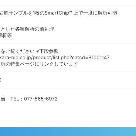
胞サンプルを1枚のSmartChip™ 上で一度に解析可能
象とした各種解析の前処理
R解析等
をご覧ください ※下段参照
takara-bio.co.jp/product/list.php?catcd=B1001147
析の特集ページにリンクしています
別）
担当 TEL；077-565-6972