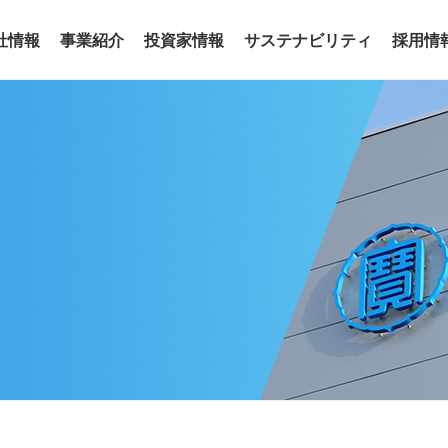
社情報
事業紹介
投資家情報
サステナビリティ
採用情
事業
わせ
リアリティ
沿革
役員
サステナビリティトピックス
電子公告
グループ会社
サステナ
ア