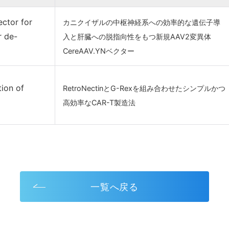
ctor for
カニクイザルの中枢神経系への効率的な遺伝子導
r de-
入と肝臓への脱指向性をもつ新規AAV2変異体
CereAAV.YNベクター
tion of
RetroNectinとG-Rexを組み合わせたシンプルかつ
高効率なCAR-T製造法
一覧へ戻る