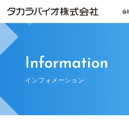
会
タカラバイオについて
タカラバイオグループの
投資家情報
サステナビリティ
ごあいさつ
試薬・機器
IRライブラリ
ニュース＆トピックス
会社概要
CDMO
IRニュース
基本方針
遺伝子医療
企業理念
IRお問い合
マテ
Information
インフォメーション